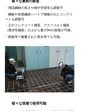
様々な素材の探査
・埋設鋼材の長さや地中空洞等も調査可
・鋼板や炭素繊維シートで補修されたコンクリ
ートも調査可
・土やコンクリート舗装、アスファルト舗装
（透水性舗装）の上から最大9mの探査が可能。
​・樹脂等で被覆された雨水管でも可能。
様々な現場で使用可能