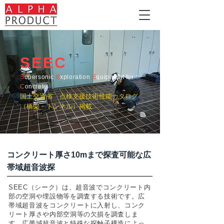
SEEC
S
upersonic
E
xploration
E
quipment for
C
oncrete
国土交通省 点検支援技術性能カタログ
（橋梁・トンネル）掲載
コンクリート厚さ10mまで探査可能な広
帯域超音波探
SEEC（シーク）は、超音波でコンクリート内
部の空洞や埋設物等を調査する技術です。広
帯域超音波をコンクリートに入射し、コンク
リート厚さや内部空洞等の欠損を調査しま
す。広帯域超音波と特殊な探触子構造によっ